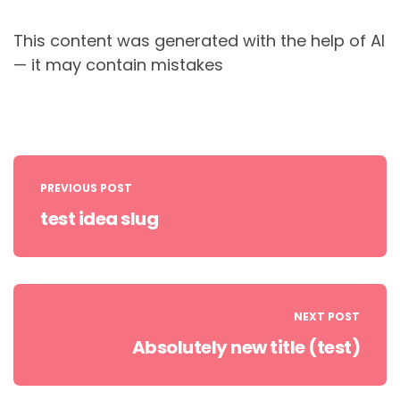
This content was generated with the help of AI
— it may contain mistakes
Post
navigation
PREVIOUS POST
test idea slug
NEXT POST
Absolutely new title (test)